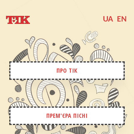
UA
EN
ПРО ТІК
ПРЕМ'ЄРА ПІСНІ